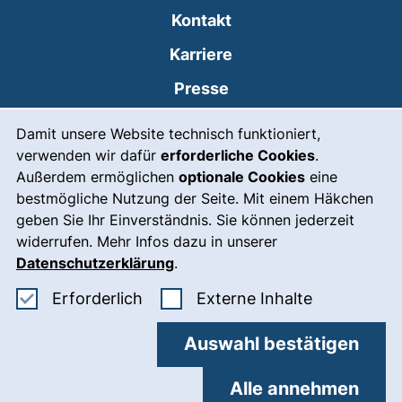
Kontakt
Karriere
Presse
Cookie-Hinweis
(externer Link, öffnet
Intranet
Damit unsere Website technisch funktioniert,
verwenden wir dafür
erforderliche Cookies
.
Leichte Sprache
Außerdem ermöglichen
optionale Cookies
eine
Gebärdensprache
bestmögliche Nutzung der Seite. Mit einem Häkchen
geben Sie Ihr Einverständnis. Sie können jederzeit
(externer Link, öffnet
Notfall
widerrufen. Mehr Infos dazu in unserer
Impressum
Datenschutzerklärung
.
Barrierefreiheit
Erforderliche Cookies akzeptieren
: Externe In
Erforderlich
Externe Inhalte
Datenschutz
Auswahl bestätigen
Cookie-Einstellungen
Alle annehmen