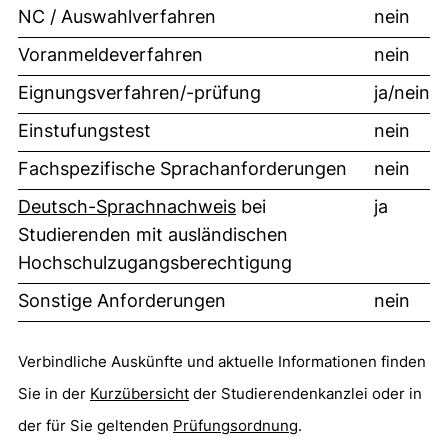
NC / Auswahlverfahren
nein
Voranmeldeverfahren
nein
Eignungsverfahren/-prüfung
ja/nein
Einstufungstest
nein
Fachspezifische Sprachanforderungen
nein
Deutsch-Sprachnachweis
bei
ja
Studierenden mit ausländischen
Hochschulzugangsberechtigung
Sonstige Anforderungen
nein
Verbindliche Auskünfte und aktuelle Informationen finden
Sie in der
Kurzübersicht
(öffnet neues Fenster). (nicht 
der Studierendenkanzlei oder in
der für Sie geltenden
Prüfungsordnung
.