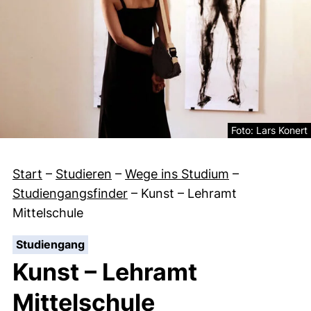
Rechtliche Inform
Foto: Lars Konert
Start
–
Studieren
–
Wege ins Studium
–
Studiengangsfinder
–
Kunst – Lehramt
Mittelschule
:
Studiengang
Kunst – Lehramt
Mittelschule