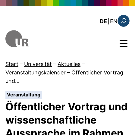
Direkt zum Inhalt
: the c
DE
|
EN
Suchfo
Menü
Start
–
Universität
–
Aktuelles
–
Veranstaltungskalender
–
Öffentlicher Vortrag
und…
:
Veranstaltung
Öffentlicher Vortrag und
wissenschaftliche
Aussprache im Rahmen