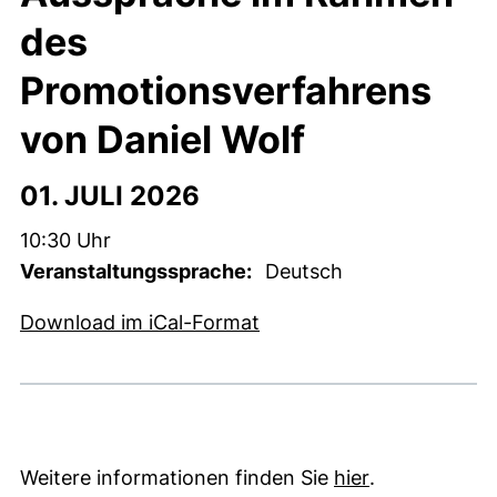
des
Promotionsverfahrens
von Daniel Wolf
01. JULI 2026
Zeit:
10:30 Uhr
Veranstaltungssprache:
Deutsch
, 1 KB (öffnet neues Fens
Download im iCal-Format
(öffnet neues 
Weitere informationen finden Sie
hier
.