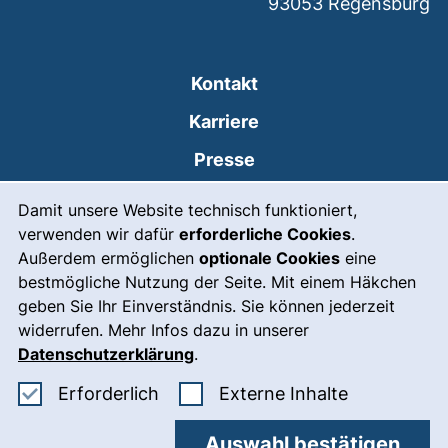
93053
Regensburg
Kontakt
Karriere
Presse
Cookie-Hinweis
(externer Link, öffnet
Intranet
Damit unsere Website technisch funktioniert,
verwenden wir dafür
erforderliche Cookies
.
Leichte Sprache
Außerdem ermöglichen
optionale Cookies
eine
Gebärdensprache
bestmögliche Nutzung der Seite. Mit einem Häkchen
geben Sie Ihr Einverständnis. Sie können jederzeit
(externer Link, öffnet
Notfall
widerrufen. Mehr Infos dazu in unserer
Impressum
Datenschutzerklärung
.
Barrierefreiheit
Erforderliche Cookies akzeptieren
: Externe In
Erforderlich
Externe Inhalte
Datenschutz
Auswahl bestätigen