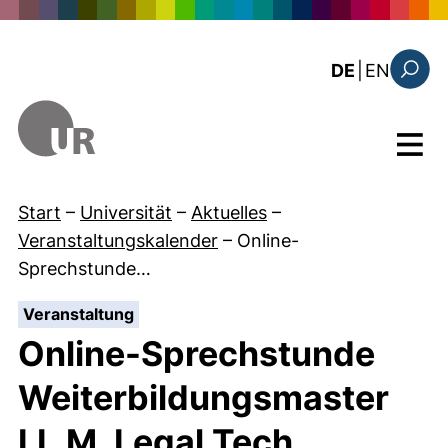
Direkt zum Inhalt
: the c
DE
|
EN
Suchfo
Menü
Start
–
Universität
–
Aktuelles
–
Veranstaltungskalender
–
Online-
Sprechstunde…
:
Veranstaltung
Online-Sprechstunde
Weiterbildungsmaster
LL.M. Legal Tech