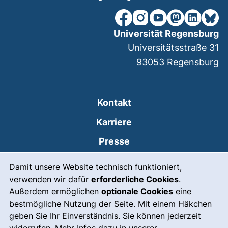
unsere Facebook-Seite (ex
unsere Instagram-Seit
unsere YouTube-Se
unsere Mastod
unsere Lin
unsere
Universität Regensburg
Universitätsstraße 31
93053
Regensburg
Kontakt
Karriere
Presse
Cookie-Hinweis
(externer Link, öffnet
Intranet
Damit unsere Website technisch funktioniert,
verwenden wir dafür
erforderliche Cookies
.
Leichte Sprache
Außerdem ermöglichen
optionale Cookies
eine
Gebärdensprache
bestmögliche Nutzung der Seite. Mit einem Häkchen
geben Sie Ihr Einverständnis. Sie können jederzeit
(externer Link, öffnet
Notfall