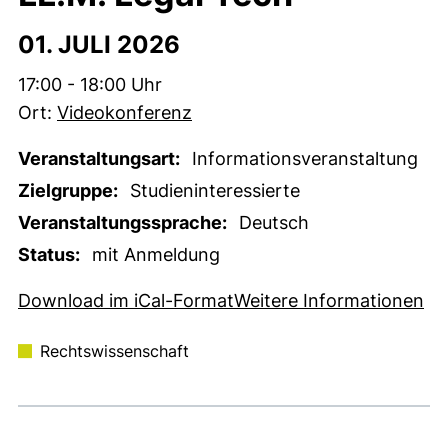
01. JULI 2026
Zeit:
17:00 - 18:00 Uhr
Ort:
Videokonferenz
Veranstaltungsart:
Informationsveranstaltung
Zielgruppe:
Studieninteressierte
Veranstaltungssprache:
Deutsch
Status:
mit Anmeldung
, 1 KB (öffnet neues Fens
(e
Download im iCal-Format
Weitere Informationen
Rechtswissenschaft