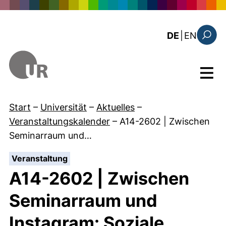
Direkt zum Inhalt
: the c
DE
|
EN
Suchfo
Menü
Start
–
Universität
–
Aktuelles
–
Veranstaltungskalender
–
A14-2602 | Zwischen
Seminarraum und…
:
Veranstaltung
A14-2602 | Zwischen
Seminarraum und
Instagram: Soziale