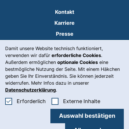
Kontakt
Karriere
Presse
Cookie-Hinweis
(externer Link, öffnet
Intranet
Damit unsere Website technisch funktioniert,
verwenden wir dafür
erforderliche Cookies
.
Leichte Sprache
Außerdem ermöglichen
optionale Cookies
eine
Gebärdensprache
bestmögliche Nutzung der Seite. Mit einem Häkchen
geben Sie Ihr Einverständnis. Sie können jederzeit
(externer Link, öffnet
Notfall
widerrufen. Mehr Infos dazu in unserer
Impressum
Datenschutzerklärung
.
Barrierefreiheit
Erforderliche Cookies akzeptieren
: Externe In
Erforderlich
Externe Inhalte
Datenschutz
Auswahl bestätigen
Cookie-Einstellungen