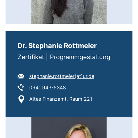
Dr. Stephanie Rottmeier
Zertifikat | Programmgestaltung
E-Mail Adresse:
(öffnet Ihr E-Mail
stephanie.rottmeier​(at)​ur.de
Tel:
(startet einen Telefonanruf, we
0941 943-5348
Standort:
Altes Finanzamt, Raum 221