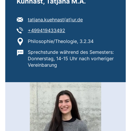
Kühnast, Tatjana M.A.
E-Mail Adresse:
(öffnet Ihr E-Mail-Pr
tatjana.kuehnast​(at)​ur.de
Tel:
(startet einen Telefonanruf, w
+499419433492
Standort:
Philosophie/Theologie, 3.2.34
Wichtige Informationen:
Sprechstunde während des Semesters:
Donnerstag, 14-15 Uhr nach vorheriger
Vereinbarung