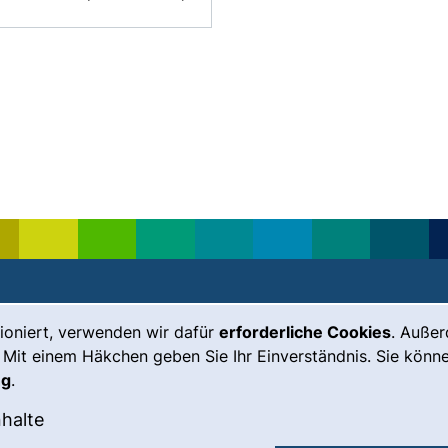
ioniert, verwenden wir dafür
erforderliche Cookies
. Auße
Leichte Sprache
Impressum
 Mit einem Häkchen geben Sie Ihr Einverständnis. Sie könne
Gebärdensprache
Barrierefreiheit
ng
.
(externer Link, öffnet neues Fenste
Notfall
Datenschutz
okies akzeptieren
: Externe Inhalte / Cookies akzeptieren
nhalte
externer Link, öffnet neues Fenster)
Cookie-