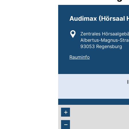
Audimax (Hörsaal 
Standort:
Zentrales Hörsaalgeb
Albertus-Magnus-Stra
93053 Regensburg
:
Audimax (Hörsaal
(externer Link, öf
Rauminfo
+
−