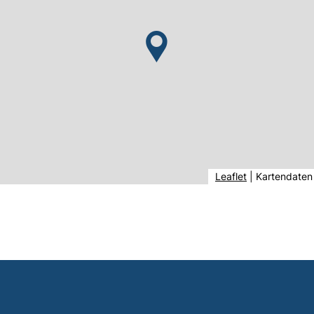
(externer Link,
Leaflet
|
Kartendaten