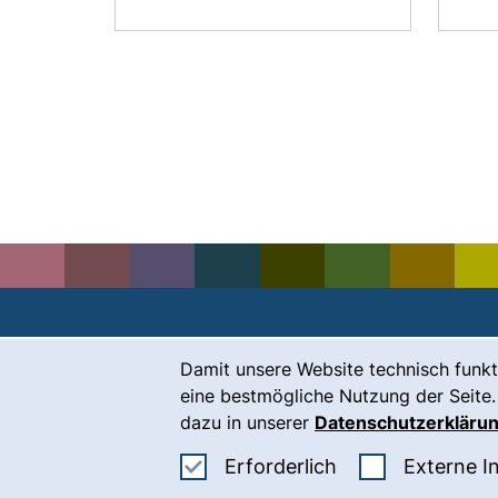
Cookie-Hinweis
Damit unsere Website technisch funkt
Kontakt
eine bestmögliche Nutzung der Seite.
Karriere
dazu in unserer
Datenschutzerkläru
Presse
Erforderliche Co
Erforderlich
Externe I
(
Intranet