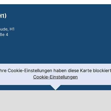
H1)
äude, H1
ße 4
 H1)
fnet neues Fenster)
Ihre Cookie-Einstellungen haben diese Karte blockiert
Cookie-Einstellungen