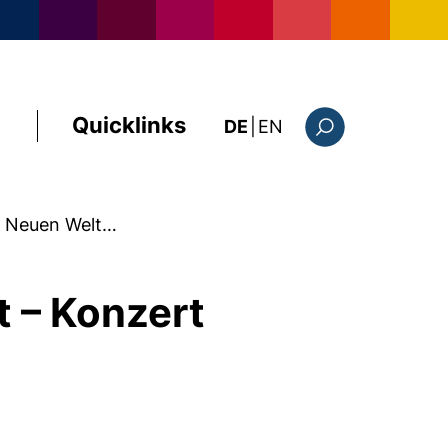
Quicklinks
: the current page i
DE
|
EN
Suchformular
r Neuen Welt…
t – Konzert