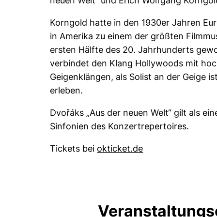
neuen Welt“ und Erich Wolfgang Korngold
Korngold hatte in den 1930er Jahren Eu
in Amerika zu einem der größten Filmm
ersten Hälfte des 20. Jahrhunderts gewo
verbindet den Klang Hollywoods mit hoc
Geigenklängen, als Solist an der Geige is
erleben.
Dvořáks „Aus der neuen Welt“ gilt als ein
Sinfonien des Konzertrepertoires.
(externer Link, öf
Tickets bei
okticket.de
Veranstaltungs