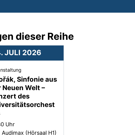
en dieser Reihe
. JULI 2026
, 04. Juli 2026 .
nstaltung
řák, Sinfonie aus
r Neuen Welt –
nzert des
iversitätsorchest
s
:
30 Uhr
: Audimax (Hörsaal H1)