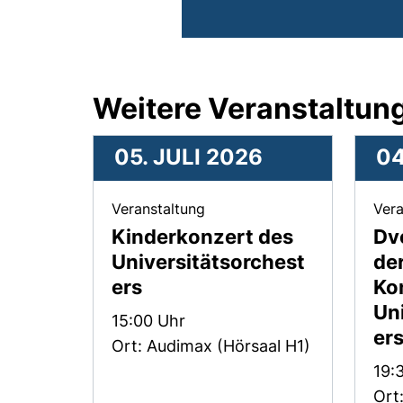
Weitere Veranstaltung
05. JULI 2026
04
, 05. Juli 2026 .
Veranstaltung
Vera
Kinderkonzert des
Dvo
Universitätsorchest
de
ers
Ko
Un
Zeit:
15:00 Uhr
er
Ort: Audimax (Hörsaal H1)
Zeit
19:
Ort