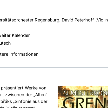
rsitätsorchester Regensburg, David Peterhoff (Violin
weiter Kalender
utsch
 KB (öffnet neues Fenster)
(externer Link, öffnet neues Fenst
tere Informationen
 präsentiert Werke von
rt zwischen der „Alten“
ořáks „Sinfonie aus der