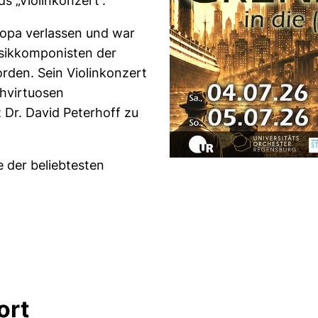
s „Violinkonzert“.
ropa verlassen und war
usikkomponisten der
rden. Sein Violinkonzert
hvirtuosen
t Dr. David Peterhoff zu
e der beliebtesten
fnet neues Fenster)
ort