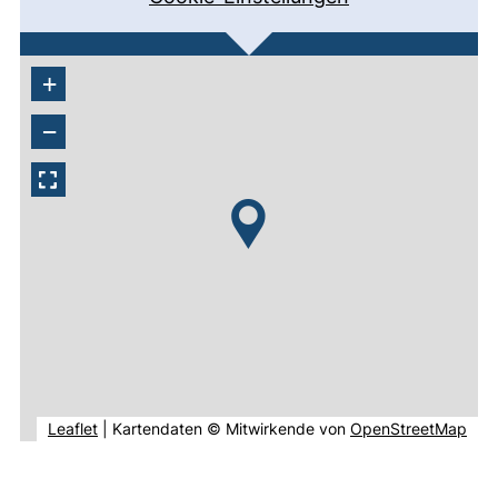
+
−
(externer Link, öffnet neues Fenster).
(ext
Leaflet
|
Kartendaten © Mitwirkende von
OpenStreetMap