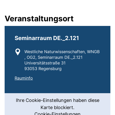
Veranstaltungsort
Seminarraum DE._2.121
Standort:
Westliche Naturwissenschaften, WNGB
, OG2, Seminarraum DE._2.121
Universitätsstraße 31
93053 Regensburg
:
Seminarraum DE._2.121
(externer Link, öffnet neues Fenster)
Rauminfo
Ihre Cookie-Einstellungen haben diese
Karte blockiert.
Cookie-Einstellungen