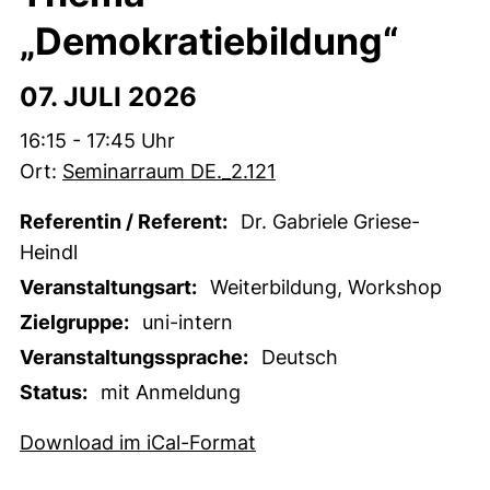
„Demokratiebildung“
07. JULI 2026
Zeit:
16:15 - 17:45 Uhr
Ort:
Seminarraum DE._2.121
Referentin / Referent:
Dr. Gabriele Griese-
Heindl
Veranstaltungsart:
Weiterbildung, Workshop
Zielgruppe:
uni-intern
Veranstaltungssprache:
Deutsch
Status:
mit Anmeldung
, 1 KB (öffnet neues Fens
Download im iCal-Format