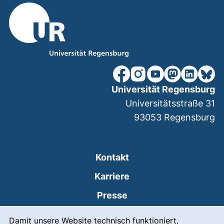
unsere Facebook-Seite (ex
unsere Instagram-Seit
unsere YouTube-Se
unsere Mastod
unsere Lin
unsere
Universität Regensburg
Universitätsstraße 31
93053
Regensburg
Kontakt
Karriere
Presse
Cookie-Hinweis
(externer Link, öffnet
Intranet
Damit unsere Website technisch funktioniert,