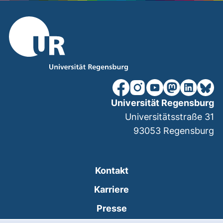
unsere Facebook-Seite (ex
unsere Instagram-Seit
unsere YouTube-Se
unsere Mastod
unsere Lin
unsere
Universität Regensburg
Universitätsstraße 31
93053
Regensburg
Kontakt
Karriere
Presse