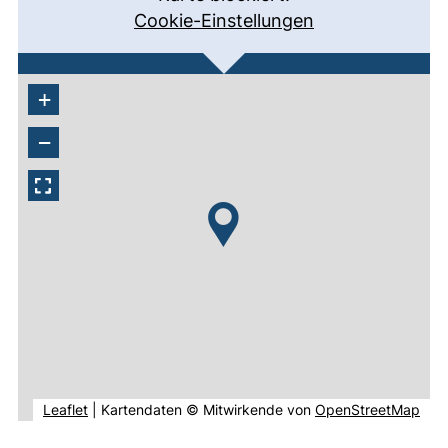
Cookie-Einstellungen
+
−
(externer Link, öffnet neues Fenster).
(ext
Leaflet
|
Kartendaten © Mitwirkende von
OpenStreetMap