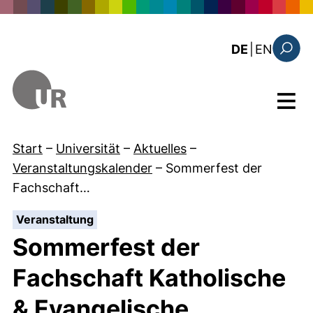
Direkt zum Inhalt
: the c
DE
|
EN
Suchfo
Menü
Start
–
Universität
–
Aktuelles
–
Veranstaltungskalender
–
Sommerfest der
Fachschaft…
:
Veranstaltung
Sommerfest der
Fachschaft Katholische
& Evangelische