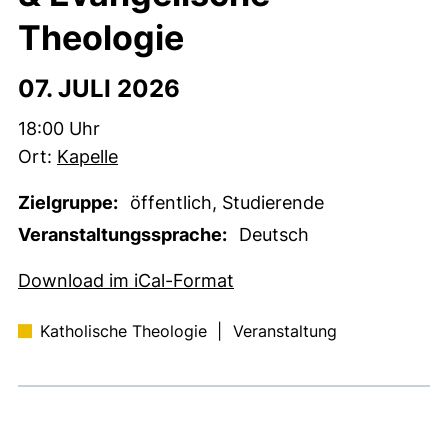
Theologie
07. JULI 2026
Zeit:
18:00 Uhr
Ort:
Kapelle
Zielgruppe:
öffentlich, Studierende
Veranstaltungssprache:
Deutsch
, 1 KB (öffnet neues Fens
Download im iCal-Format
Katholische Theologie
|
Veranstaltung