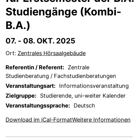
Studiengänge (Kombi-
B.A.)
07. -
08. OKT. 2025
Ort:
Zentrales Hörsaalgebäude
Referentin / Referent:
Zentrale
Studienberatung / Fachstudienberatungen
Veranstaltungsart:
Informationsveranstaltung
Zielgruppe:
Studierende, uni-weiter Kalender
Veranstaltungssprache:
Deutsch
, 1 KB (öffnet neues Fens
(e
Download im iCal-Format
Weitere Informationen