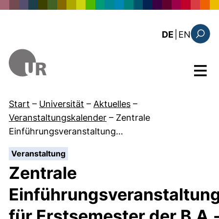
Direkt zum Inhalt
: the c
DE
|
EN
Suchfo
Menü
Start
–
Universität
–
Aktuelles
–
Veranstaltungskalender
–
Zentrale
Einführungsveranstaltung…
:
Veranstaltung
Zentrale
Einführungsveranstaltun
für Erstsemester der B.A.