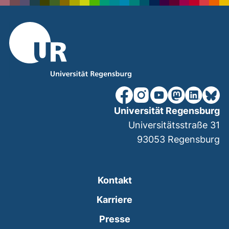
unsere Facebook-Seite (ex
unsere Instagram-Seit
unsere YouTube-Se
unsere Mastod
unsere Lin
unsere
Universität Regensburg
Universitätsstraße 31
93053
Regensburg
Kontakt
Karriere
Presse