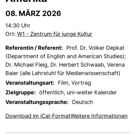
08. MÄRZ 2026
Zeit:
14:30 Uhr
Ort:
W1 - Zentrum für junge Kultur
Referentin / Referent:
Prof. Dr. Volker Depkat
(Department of English and American Studies);
Dr. Michael Fleig, Dr. Herbert Schwaab, Verena
Baier (alle Lehrstuhl für Medienwissenschaft)
Veranstaltungsart:
Film, Vortrag
Zielgruppe:
öffentlich, uni-weiter Kalender
Veranstaltungssprache:
Deutsch
, 1 KB (öffnet neues Fens
(e
Download im iCal-Format
Weitere Informationen