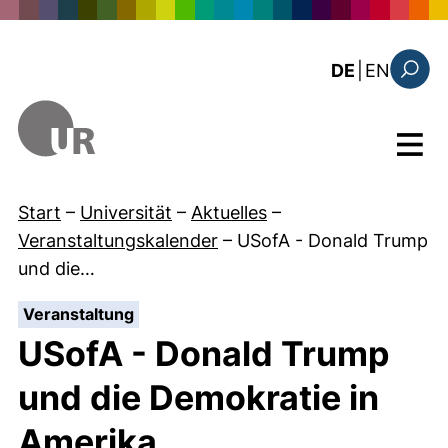
Direkt zum Inhalt
: the c
DE
|
EN
Suchfo
Menü
Start
–
Universität
–
Aktuelles
–
Veranstaltungskalender
–
USofA - Donald Trump
und die…
:
Veranstaltung
USofA - Donald Trump
und die Demokratie in
Amerika