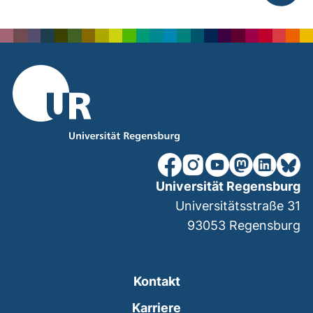
nach ob
unsere Facebook-Seite (ex
unsere Instagram-Seit
unsere YouTube-Se
unsere Mastod
unsere Lin
unsere
Universität Regensburg
Universitätsstraße 31
93053
Regensburg
Kontakt
Karriere