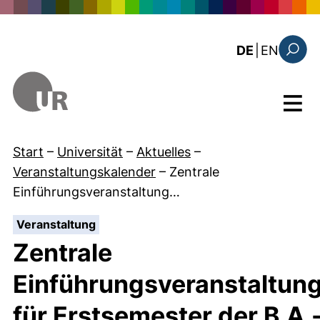
Direkt zum Inhalt
: the c
DE
|
EN
Suchfo
Menü
Start
–
Universität
–
Aktuelles
–
Veranstaltungskalender
–
Zentrale
Einführungsveranstaltung…
:
Veranstaltung
Zentrale
Einführungsveranstaltun
für Erstsemester der B.A.