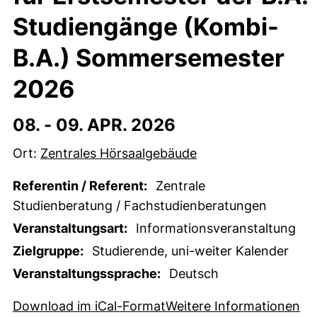
Studiengänge (Kombi-
B.A.) Sommersemester
2026
08. -
09. APR. 2026
Ort:
Zentrales Hörsaalgebäude
Referentin / Referent:
Zentrale
Studienberatung / Fachstudienberatungen
Veranstaltungsart:
Informationsveranstaltung
Zielgruppe:
Studierende, uni-weiter Kalender
Veranstaltungssprache:
Deutsch
, 1 KB (öffnet neues Fens
(e
Download im iCal-Format
Weitere Informationen