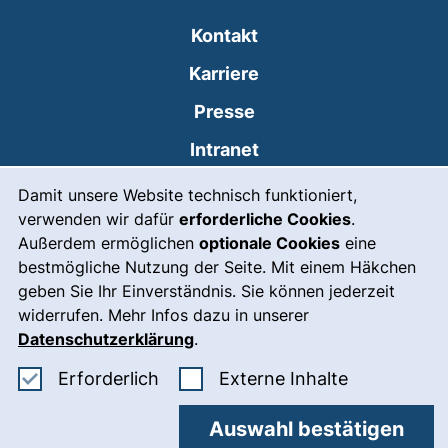
Kontakt
Karriere
Presse
(externer Link, öffnet
Intranet
Cookie-Hinweis
Leichte Sprache
Damit unsere Website technisch funktioniert,
verwenden wir dafür
erforderliche Cookies
.
Gebärdensprache
Außerdem ermöglichen
optionale Cookies
eine
(externer Link, öffnet
Notfall
bestmögliche Nutzung der Seite. Mit einem Häkchen
geben Sie Ihr Einverständnis. Sie können jederzeit
Impressum
widerrufen. Mehr Infos dazu in unserer
Datenschutzerklärung
.
Barrierefreiheit
Erforderliche Cookies akzeptieren
: Externe In
Datenschutz
Erforderlich
Externe Inhalte
Cookie-Einstellungen
Auswahl bestätigen