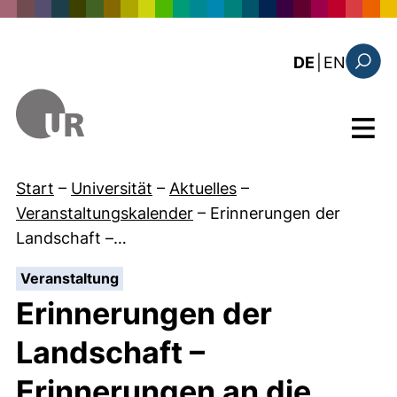
Direkt zum Inhalt
: the c
DE
|
EN
Suchfo
Menü
Start
–
Universität
–
Aktuelles
–
Veranstaltungskalender
–
Erinnerungen der
Landschaft –…
:
Veranstaltung
Erinnerungen der
Landschaft –
Erinnerungen an die