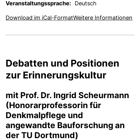
Veranstaltungssprache:
Deutsch
, 1 KB (öffnet neues Fens
(e
Download im iCal-Format
Weitere Informationen
Debatten und Positionen
zur Erinnerungskultur
mit Prof. Dr. Ingrid Scheurmann
(Honorarprofessorin für
Denkmalpflege und
angewandte Bauforschung an
der TU Dortmund)