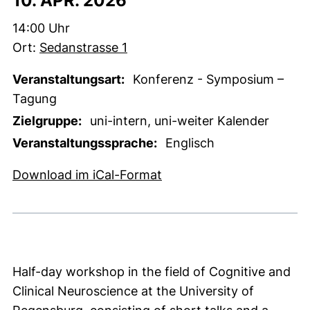
10. APR. 2026
Zeit:
14:00 Uhr
Ort:
Sedanstrasse 1
Veranstaltungsart:
Konferenz - Symposium –
Tagung
Zielgruppe:
uni-intern, uni-weiter Kalender
Veranstaltungssprache:
Englisch
, 1 KB (öffnet neues Fens
Download im iCal-Format
Half-day workshop in the field of Cognitive and
Clinical Neuroscience at the University of