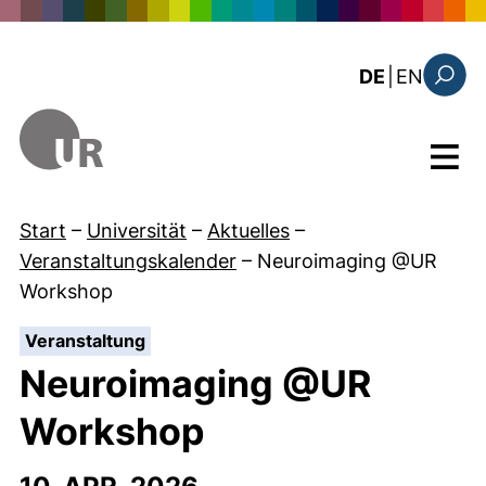
Direkt zum Inhalt
: this 
DE
|
EN
Suchfo
Menü
Start
–
Universität
–
Aktuelles
–
Veranstaltungskalender
–
Neuroimaging @UR
Workshop
:
Veranstaltung
Neuroimaging @UR
Workshop