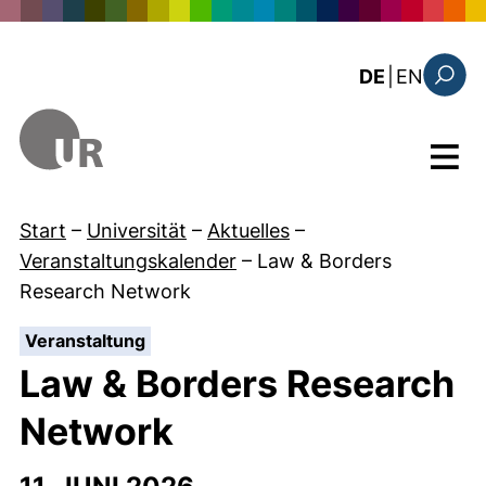
Direkt zum Inhalt
: the c
DE
|
EN
Suchfo
Menü
Start
–
Universität
–
Aktuelles
–
Veranstaltungskalender
–
Law & Borders
Research Network
:
Veranstaltung
Law & Borders Research
Network