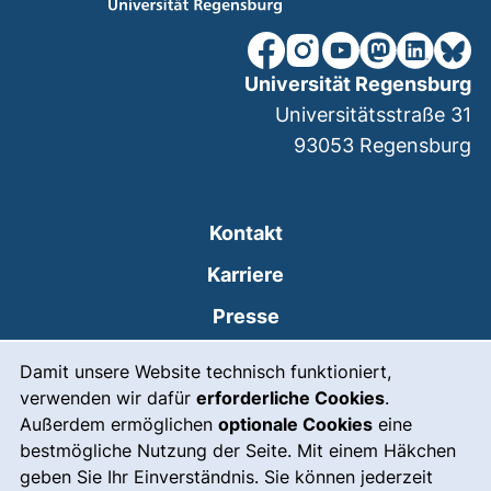
unsere Facebook-Seite (ex
unsere Instagram-Seit
unsere YouTube-Se
unsere Mastod
unsere Lin
unsere
Universität Regensburg
Universitätsstraße 31
93053
Regensburg
Kontakt
Karriere
Presse
Cookie-Hinweis
(externer Link, öffnet
Intranet
Damit unsere Website technisch funktioniert,
verwenden wir dafür
erforderliche Cookies
.
Leichte Sprache
Außerdem ermöglichen
optionale Cookies
eine
Gebärdensprache
bestmögliche Nutzung der Seite. Mit einem Häkchen
geben Sie Ihr Einverständnis. Sie können jederzeit
(externer Link, öffnet
Notfall