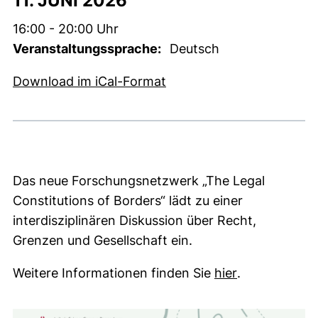
11. JUNI 2026
Zeit:
16:00 - 20:00 Uhr
Veranstaltungssprache:
Deutsch
, 1 KB (öffnet neues Fens
Download im iCal-Format
Das neue Forschungsnetzwerk „The Legal
Constitutions of Borders“ lädt zu einer
interdisziplinären Diskussion über Recht,
Grenzen und Gesellschaft ein.
(öffnet neues 
Weitere Informationen finden Sie
hier
.