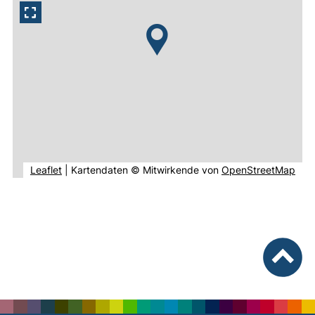
(externer Link, öffnet neues Fenster).
(ext
Leaflet
|
Kartendaten © Mitwirkende von
OpenStreetMap
nach ob