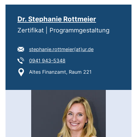
Dr. Stephanie Rottmeier
Zertifikat | Programmgestaltung
E-Mail Adresse:
(öffnet Ihr E-Mail
stephanie.rottmeier​(at)​ur.de
Tel:
(startet einen Telefonanruf, we
0941 943-5348
Standort:
Altes Finanzamt, Raum 221