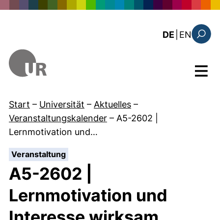
Direkt zum Inhalt
: the c
DE
|
EN
Suchfo
Menü
Start
–
Universität
–
Aktuelles
–
Veranstaltungskalender
–
A5-2602 |
Lernmotivation und…
:
Veranstaltung
A5-2602 |
Lernmotivation und
Interesse wirksam