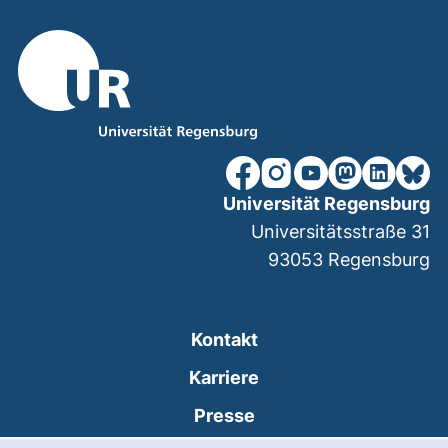
unsere Facebook-Seite (ex
unsere Instagram-Seit
unsere YouTube-Se
unsere Mastod
unsere Lin
unsere
Universität Regensburg
Universitätsstraße 31
93053
Regensburg
Kontakt
Karriere
Presse