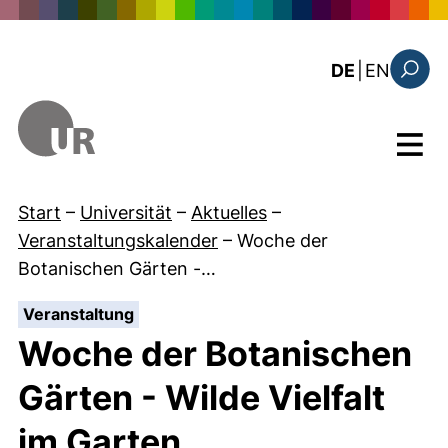
Direkt zum Inhalt
: the c
DE
|
EN
Suchfo
Menü
Start
–
Universität
–
Aktuelles
–
Veranstaltungskalender
–
Woche der
Botanischen Gärten -…
:
Veranstaltung
Woche der Botanischen
Gärten - Wilde Vielfalt
im Garten