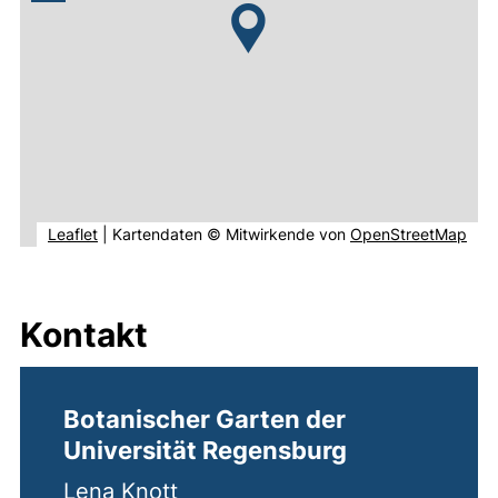
(externer Link, öffnet neues Fenster).
(ext
Leaflet
|
Kartendaten © Mitwirkende von
OpenStreetMap
Kontakt
Botanischer Garten der
Universität Regensburg
Lena Knott