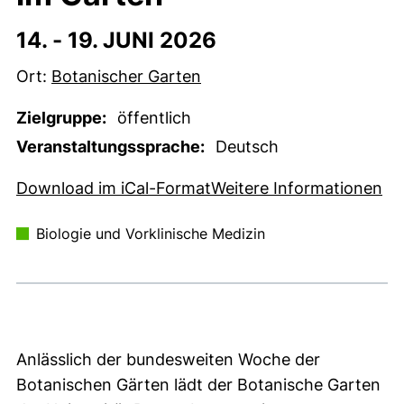
14. -
19. JUNI 2026
Ort:
Botanischer Garten
Zielgruppe:
öffentlich
Veranstaltungssprache:
Deutsch
, 1 KB (öffnet neues Fens
(e
Download im iCal-Format
Weitere Informationen
Biologie und Vorklinische Medizin
Anlässlich der bundesweiten Woche der
Botanischen Gärten lädt der Botanische Garten