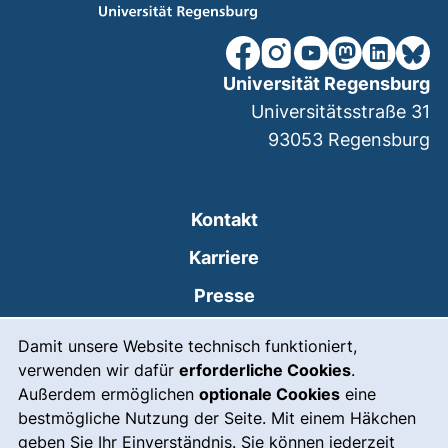
unsere Facebook-Seite (ex
unsere Instagram-Seit
unsere YouTube-Se
unsere Mastod
unsere Lin
unsere
Universität Regensburg
Universitätsstraße 31
93053
Regensburg
Kontakt
Karriere
Presse
Cookie-Hinweis
(externer Link, öffnet
Intranet
Damit unsere Website technisch funktioniert,
verwenden wir dafür
erforderliche Cookies
.
Leichte Sprache
Außerdem ermöglichen
optionale Cookies
eine
Gebärdensprache
bestmögliche Nutzung der Seite. Mit einem Häkchen
geben Sie Ihr Einverständnis. Sie können jederzeit
(externer Link, öffnet
Notfall