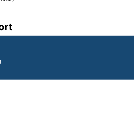
ort
(externer Link, öffnet neues Fenster)
g