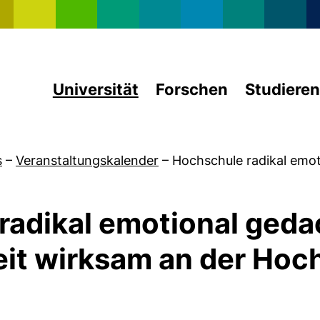
Direkt zum Inhalt
Universität
Forschen
Studieren
s
–
Veranstaltungskalender
–
Hochschule radikal emo
adikal emotional geda
eit wirksam an der Hoc