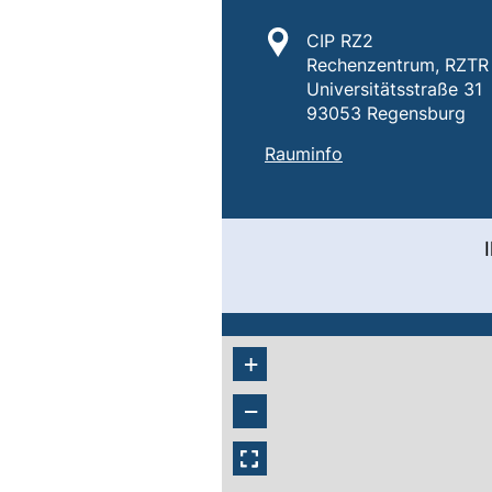
Standort:
CIP RZ2
Rechenzentrum, RZTR 
Universitätsstraße 31
93053 Regensburg
:
CIP-Pool RZ2 Digi
(externer Link, öf
Rauminfo
+
−