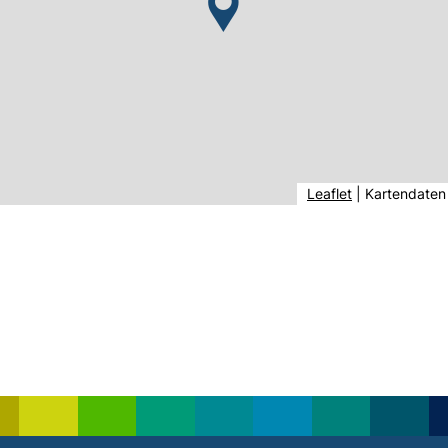
(externer Link,
Leaflet
|
Kartendaten