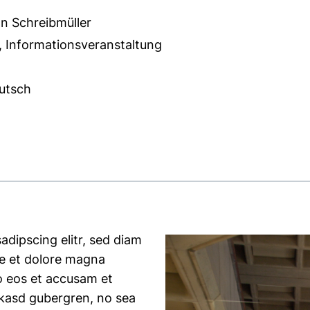
n Schreibmüller
 Informationsveranstaltung
utsch
 KB (öffnet neues Fenster)
adipscing elitr, sed diam
e et dolore magna
o eos et accusam et
a kasd gubergren, no sea