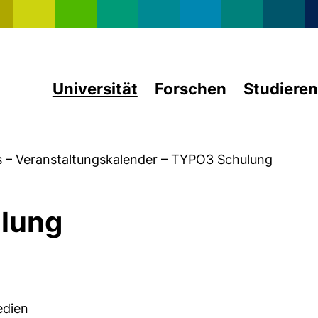
Direkt zum Inhalt
Universität
Forschen
Studieren
s
–
Veranstaltungskalender
–
TYPO3 Schulung
lung
edien