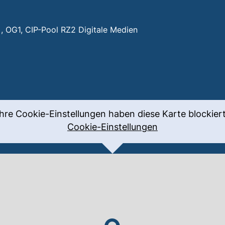
, OG1, CIP-Pool RZ2 Digitale Medien
tale Medien
fnet neues Fenster)
Ihre Cookie-Einstellungen haben diese Karte blockiert
Cookie-Einstellungen