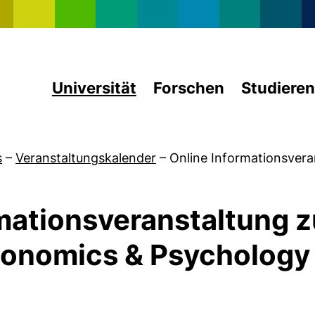
Direkt zum Inhalt
Universität
Forschen
Studieren
s
–
Veranstaltungskalender
–
Online Informationsver
mationsveranstaltung 
conomics & Psychology