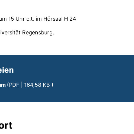
um 15 Uhr c.t. im Hörsaal H 24
iversität Regensburg.
eien
(öffnet neues Fenster). (nicht b
amm
(PDF | 164,58 KB )
ort