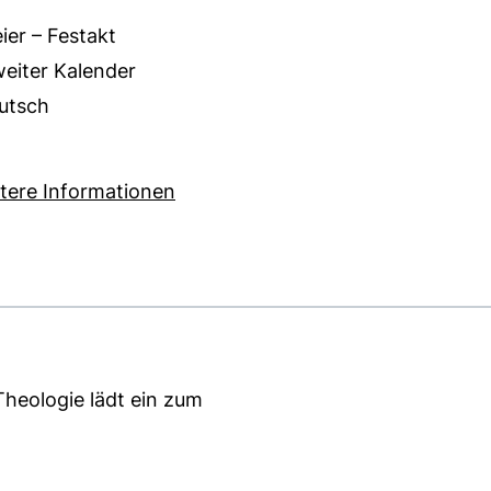
eier – Festakt
weiter Kalender
utsch
 KB (öffnet neues Fenster)
(externer Link, öffnet neues Fenst
tere Informationen
Theologie lädt ein zum