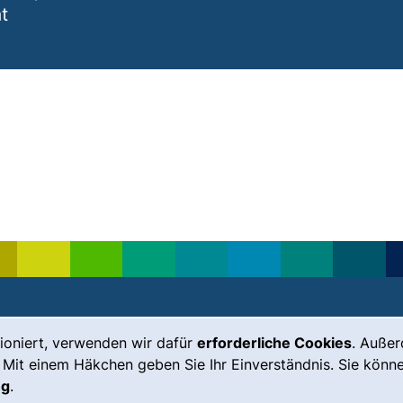
t
ioniert, verwenden wir dafür
erforderliche Cookies
. Auße
Leichte Sprache
Impressum
 Mit einem Häkchen geben Sie Ihr Einverständnis. Sie könne
Gebärdensprache
Barrierefreiheit
ng
.