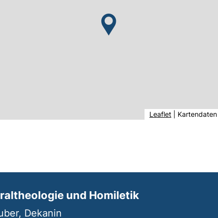
(externer Link,
Leaflet
|
Kartendaten
oraltheologie und Homiletik
ruber, Dekanin