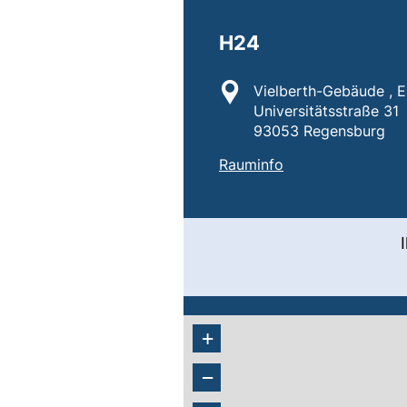
H24
Standort:
Vielberth-Gebäude , 
Universitätsstraße 31
93053 Regensburg
:
H24
(externer Link, öf
Rauminfo
+
−