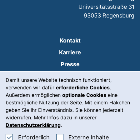
Universitätsstraße 31
93053
Regensburg
Kontakt
Karriere
Presse
Cookie-Hinweis
(externer Link, öffnet
Intranet
Damit unsere Website technisch funktioniert,
verwenden wir dafür
erforderliche Cookies
.
Leichte Sprache
Außerdem ermöglichen
optionale Cookies
eine
Gebärdensprache
bestmögliche Nutzung der Seite. Mit einem Häkchen
geben Sie Ihr Einverständnis. Sie können jederzeit
(externer Link, öffnet
Notfall
widerrufen. Mehr Infos dazu in unserer
Impressum
Datenschutzerklärung
.
Barrierefreiheit
Erforderliche Cookies akzeptieren
: Externe In
Erforderlich
Externe Inhalte