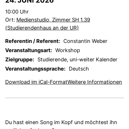
24. JUNI 2026
Zeit:
10:00 Uhr
Ort:
Medienstudio, Zimmer SH 1.39
(Studierendenhaus an der UR)
Referentin / Referent:
Constantin Weber
Veranstaltungsart:
Workshop
Zielgruppe:
Studierende, uni-weiter Kalender
Veranstaltungssprache:
Deutsch
, 1 KB (öffnet neues Fens
(e
Download im iCal-Format
Weitere Informationen
Du hast einen Song im Kopf und möchtest ihn