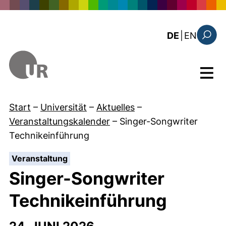
Direkt zum Inhalt
: the c
DE
|
EN
Suchfo
Menü
Start
–
Universität
–
Aktuelles
–
Veranstaltungskalender
–
Singer-Songwriter
Technikeinführung
:
Veranstaltung
Singer-Songwriter
Technikeinführung