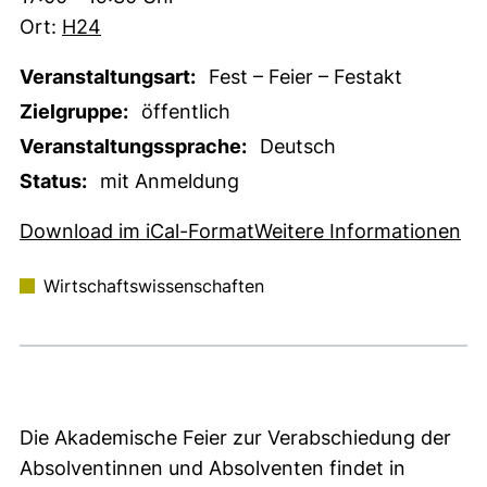
Ort:
H24
Veranstaltungsart:
Fest – Feier – Festakt
Zielgruppe:
öffentlich
Veranstaltungssprache:
Deutsch
Status:
mit Anmeldung
, 1 KB (öffnet neues Fens
(e
Download im iCal-Format
Weitere Informationen
Wirtschaftswissenschaften
Die Akademische Feier zur Verabschiedung der
Absolventinnen und Absolventen findet in