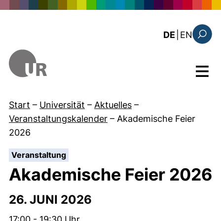
Direkt zum Inhalt
: the c
DE
|
EN
Suchfo
Menü
Start
–
Universität
–
Aktuelles
–
Veranstaltungskalender
–
Akademische Feier
2026
:
Veranstaltung
Akademische Feier 2026
26. JUNI 2026
Zeit:
17:00 - 19:30 Uhr