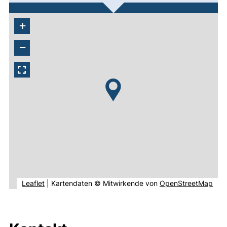
+
−
(externer Link, öffnet neues Fenster).
(ext
Leaflet
|
Kartendaten © Mitwirkende von
OpenStreetMap