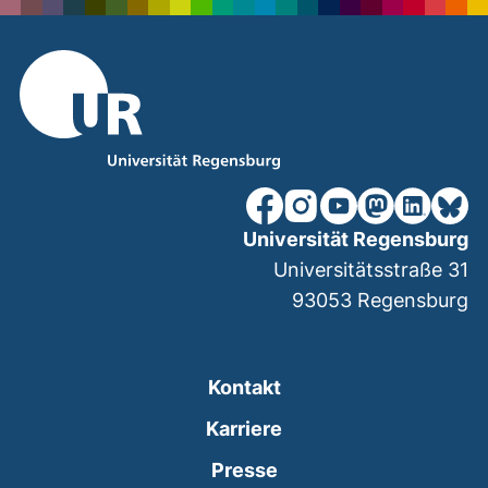
unsere Facebook-Seite (ex
unsere Instagram-Seit
unsere YouTube-Se
unsere Mastod
unsere Lin
unsere
Universität Regensburg
Universitätsstraße 31
93053
Regensburg
Kontakt
Karriere
Presse