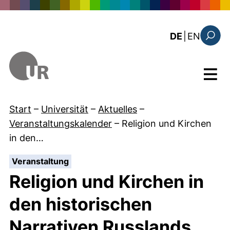
Direkt zum Inhalt
: the c
DE
|
EN
Suchfo
Menü
Start
–
Universität
–
Aktuelles
–
Veranstaltungskalender
–
Religion und Kirchen
in den…
:
Veranstaltung
Religion und Kirchen in
den historischen
Narrativen Russlands