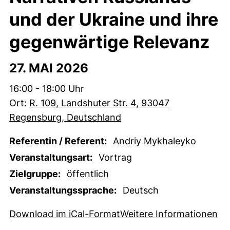
und der Ukraine und ihre
gegenwärtige Relevanz
27. MAI 2026
Zeit:
16:00 - 18:00 Uhr
Ort:
R. 109, Landshuter Str. 4, 93047
Regensburg, Deutschland
Referentin / Referent:
Andriy Mykhaleyko
Veranstaltungsart:
Vortrag
Zielgruppe:
öffentlich
Veranstaltungssprache:
Deutsch
, 1 KB (öffnet neues Fens
(e
Download im iCal-Format
Weitere Informationen