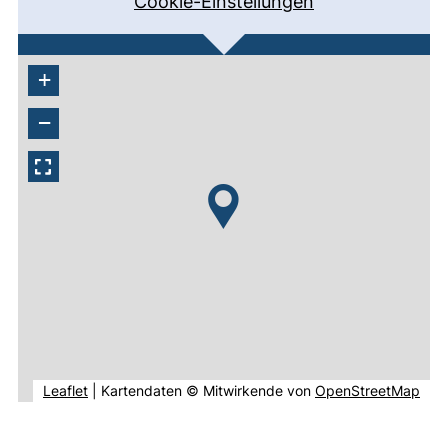
Cookie-Einstellungen
+
−
(externer Link, öffnet neues Fenster).
(ext
Leaflet
|
Kartendaten © Mitwirkende von
OpenStreetMap