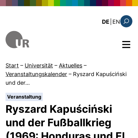
Direkt zum Inhalt
: the c
DE
|
EN
Suchfo
Menü
Start
–
Universität
–
Aktuelles
–
Veranstaltungskalender
–
Ryszard Kapuściński
und der…
:
Veranstaltung
Ryszard Kapuściński
und der Fußballkrieg
(1969: Honduras und El