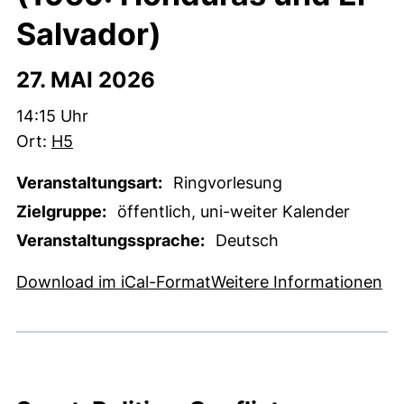
Salvador)
27. MAI 2026
Zeit:
14:15 Uhr
Ort:
H5
Veranstaltungsart:
Ringvorlesung
Zielgruppe:
öffentlich, uni-weiter Kalender
Veranstaltungssprache:
Deutsch
, 1 KB (öffnet neues Fens
(e
Download im iCal-Format
Weitere Informationen