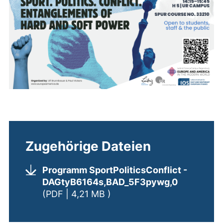
Zugehörige Dateien
Programm SportPoliticsConflict
-
DAGtyB6164s,BAD_5F3pywg,0
(öffnet neues Fenster). (ni
(PDF | 4,21 MB )