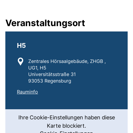
Veranstaltungsort
H5
Standort:
Zentrales Hörsaalgebäude, ZHGB ,
UG1, H5
Universitätsstraße 31
93053 Regensburg
:
H5
(externer Link, öffnet neues Fenster)
Rauminfo
Ihre Cookie-Einstellungen haben diese
Karte blockiert.