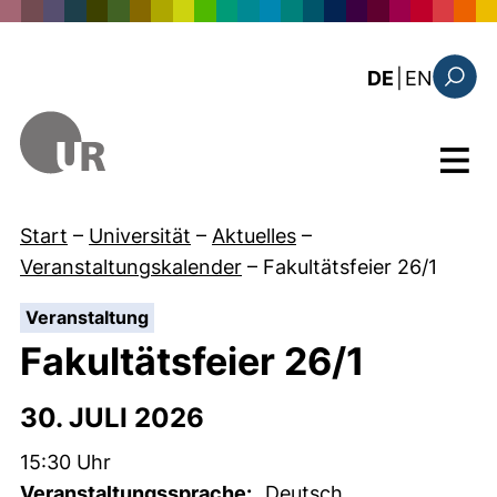
Direkt zum Inhalt
: the c
DE
|
EN
Suchfo
Menü
Start
–
Universität
–
Aktuelles
–
Veranstaltungskalender
–
Fakultätsfeier 26/1
:
Veranstaltung
Fakultätsfeier 26/1
30. JULI 2026
Zeit:
15:30 Uhr
Veranstaltungssprache:
Deutsch