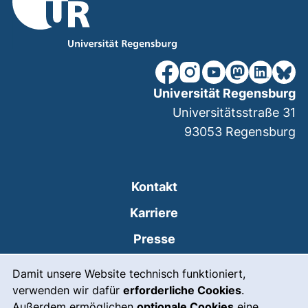
unsere Facebook-Seite (ex
unsere Instagram-Seit
unsere YouTube-Se
unsere Mastod
unsere Lin
unsere
Universität Regensburg
Universitätsstraße 31
93053
Regensburg
Kontakt
Karriere
Presse
Cookie-Hinweis
(externer Link, öffnet
Intranet
Damit unsere Website technisch funktioniert,
verwenden wir dafür
erforderliche Cookies
.
Leichte Sprache
Außerdem ermöglichen
optionale Cookies
eine