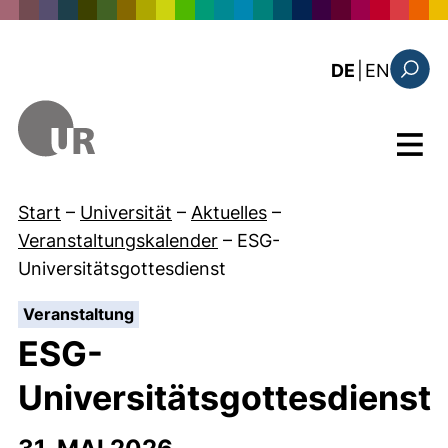
Direkt zum Inhalt
: the c
DE
|
EN
Suchfo
Menü
Start
–
Universität
–
Aktuelles
–
Veranstaltungskalender
–
ESG-
Universitätsgottesdienst
:
Veranstaltung
ESG-
Universitätsgottesdienst