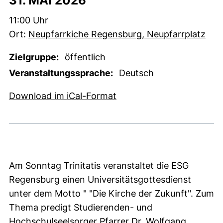
31. MAI 2026
Zeit:
11:00 Uhr
Ort:
Neupfarrkiche Regensburg, Neupfarrplatz
Zielgruppe:
öffentlich
Veranstaltungssprache:
Deutsch
, 1 KB (öffnet neues Fens
Download im iCal-Format
Am Sonntag Trinitatis veranstaltet die ESG
Regensburg einen Universitätsgottesdienst
unter dem Motto " "Die Kirche der Zukunft". Zum
Thema predigt Studierenden- und
Hochschulseelsorger Pfarrer Dr. Wolfgang