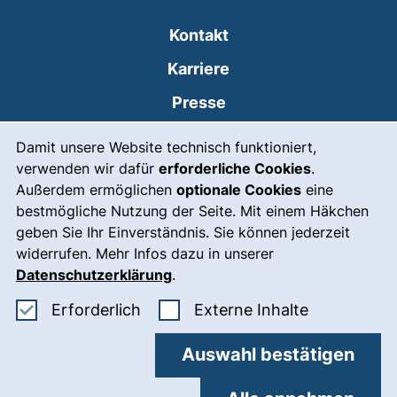
Kontakt
Karriere
Presse
Cookie-Hinweis
(externer Link, öffnet
Intranet
Damit unsere Website technisch funktioniert,
verwenden wir dafür
erforderliche Cookies
.
Leichte Sprache
Außerdem ermöglichen
optionale Cookies
eine
Gebärdensprache
bestmögliche Nutzung der Seite. Mit einem Häkchen
geben Sie Ihr Einverständnis. Sie können jederzeit
(externer Link, öffnet
Notfall
widerrufen. Mehr Infos dazu in unserer
Impressum
Datenschutzerklärung
.
Barrierefreiheit
Erforderliche Cookies akzeptieren
: Externe In
Erforderlich
Externe Inhalte
Datenschutz
Auswahl bestätigen
Cookie-Einstellungen