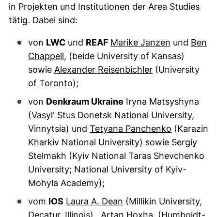
in Projekten und Institutionen der Area Studies
tätig. Dabei sind:
von
LWC
und
REAF
Marike Janzen
und
Ben
Chappell
, (beide University of Kansas)
sowie
Alexander Reisenbichler
(University
of Toronto);
von
Denkraum Ukraine
Iryna Matsyshyna
(Vasyl' Stus Donetsk National University,
Vinnytsia) und
Tetyana Panchenko
(Karazin
Kharkiv National University) sowie Sergiy
Stelmakh (Kyiv National Taras Shevchenko
University; National University of Kyiv-
Mohyla Academy);
vom
IOS
Laura A. Dean
(Millikin University,
Decatur, Illinois),
Artan Hoxha
(Humboldt-