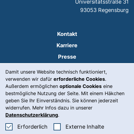
Universitätsstraße 31
93053
Regensburg
Kontakt
Karriere
Presse
Cookie-Hinweis
(externer Link, öffnet
Intranet
Damit unsere Website technisch funktioniert,
verwenden wir dafür
erforderliche Cookies
.
Leichte Sprache
Außerdem ermöglichen
optionale Cookies
eine
Gebärdensprache
bestmögliche Nutzung der Seite. Mit einem Häkchen
geben Sie Ihr Einverständnis. Sie können jederzeit
(externer Link, öffnet
Notfall
widerrufen. Mehr Infos dazu in unserer
Impressum
Datenschutzerklärung
.
Barrierefreiheit
Erforderliche Cookies akzeptieren
: Externe In
Erforderlich
Externe Inhalte