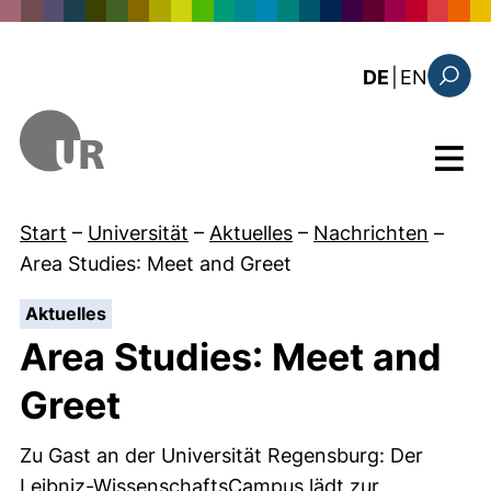
Direkt zum Inhalt
: the c
DE
|
EN
Suchfo
Menü
Start
–
Universität
–
Aktuelles
–
Nachrichten
–
Area Studies
: Meet and Greet
:
Aktuelles
Area Studies
: Meet and
Greet
Zu Gast an der Universität Regensburg: Der
Leibniz-WissenschaftsCampus lädt zur