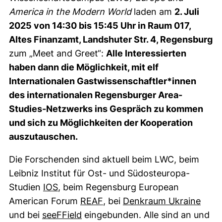
America in the Modern World
laden am
2. Juli
2025 von 14:30 bis 15:45 Uhr in Raum 017,
Altes Finanzamt, Landshuter Str. 4, Regensburg
zum „Meet and Greet“:
Alle Interessierten
haben dann die Möglichkeit, mit elf
Internationalen Gastwissenschaftler*innen
des internationalen Regensburger Area-
Studies-Netzwerks ins Gespräch zu kommen
und sich zu Möglichkeiten der Kooperation
auszutauschen.
Die Forschenden sind aktuell beim LWC, beim
Leibniz Institut für Ost- und Südosteuropa-
(externer Link, öffnet neues Fenster)
Studien
IOS
, beim Regensburg European
(externer Link, öffnet neues
(exte
American Forum
REAF
, bei
Denkraum Ukraine
(externer Link, öffnet neues Fens
und bei
seeFField
eingebunden. Alle sind an und