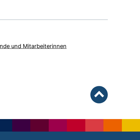
nde und Mitarbeiterinnen
ink, öffnet neues Fenster)
nach oben