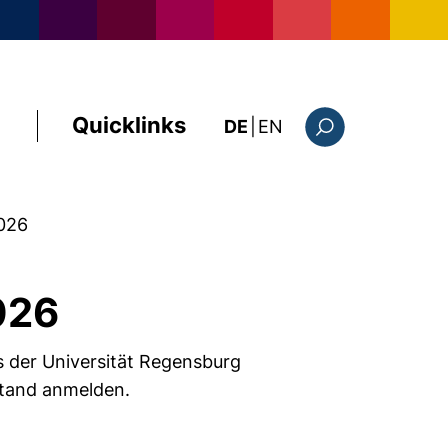
Quicklinks
: the current page i
DE
|
EN
Suchformular
026
026
 der Universität Regensburg
 Stand anmelden.