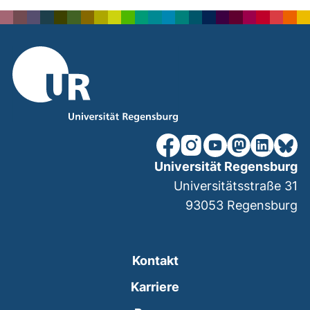
unsere Facebook-Seite (ex
unsere Instagram-Seit
unsere YouTube-Se
unsere Mastod
unsere Lin
unsere
Universität Regensburg
Universitätsstraße 31
93053
Regensburg
Kontakt
Karriere