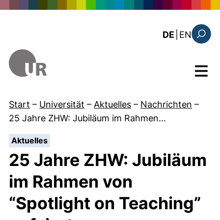
Direkt zum Inhalt
: this 
DE
|
EN
Suchfo
Menü
Start
–
Universität
–
Aktuelles
–
Nachrichten
–
25 Jahre ZHW: Jubiläum im Rahmen…
:
Aktuelles
25 Jahre ZHW: Jubiläum
im Rahmen von
“Spotlight on Teaching”