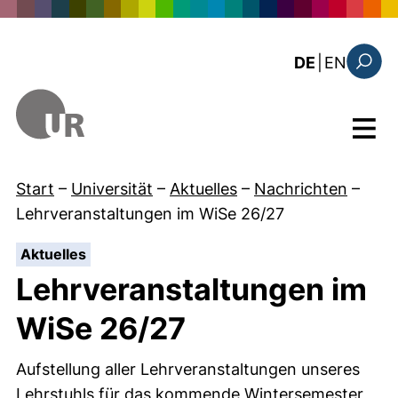
Direkt zum Inhalt
: the c
DE
|
EN
Suchfo
Menü
Start
–
Universität
–
Aktuelles
–
Nachrichten
–
Lehrveranstaltungen im WiSe 26/27
:
Aktuelles
Lehrveranstaltungen im
WiSe 26/27
Aufstellung aller Lehrveranstaltungen unseres
Lehrstuhls für das kommende Wintersemester