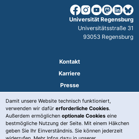
unsere Facebook-Seite (ex
unsere Instagram-Seit
unsere YouTube-Se
unsere Mastod
unsere Lin
unsere
Universität Regensburg
Universitätsstraße 31
93053
Regensburg
Kontakt
Karriere
Presse
Cookie-Hinweis
(externer Link, öffnet
Intranet
Damit unsere Website technisch funktioniert,
verwenden wir dafür
erforderliche Cookies
.
Leichte Sprache
Außerdem ermöglichen
optionale Cookies
eine
Gebärdensprache
bestmögliche Nutzung der Seite. Mit einem Häkchen
geben Sie Ihr Einverständnis. Sie können jederzeit
(externer Link, öffnet
Notfall
widerrufen. Mehr Infos dazu in unserer