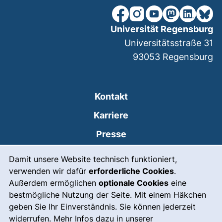
unsere Facebook-Seite (ex
unsere Instagram-Seit
unsere YouTube-Se
unsere Mastod
unsere Lin
unsere
Universität Regensburg
Universitätsstraße 31
93053
Regensburg
Kontakt
Karriere
Presse
Cookie-Hinweis
(externer Link, öffnet
Intranet
Damit unsere Website technisch funktioniert,
verwenden wir dafür
erforderliche Cookies
.
Leichte Sprache
Außerdem ermöglichen
optionale Cookies
eine
Gebärdensprache
bestmögliche Nutzung der Seite. Mit einem Häkchen
geben Sie Ihr Einverständnis. Sie können jederzeit
(externer Link, öffnet
Notfall
widerrufen. Mehr Infos dazu in unserer