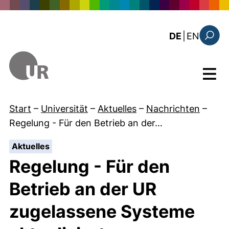
Direkt zum Inhalt
: the c
DE
|
EN
Suchfo
Menü
Start
–
Universität
–
Aktuelles
–
Nachrichten
–
Regelung - Für den Betrieb an der…
:
Aktuelles
Regelung - Für den
Betrieb an der UR
zugelassene Systeme