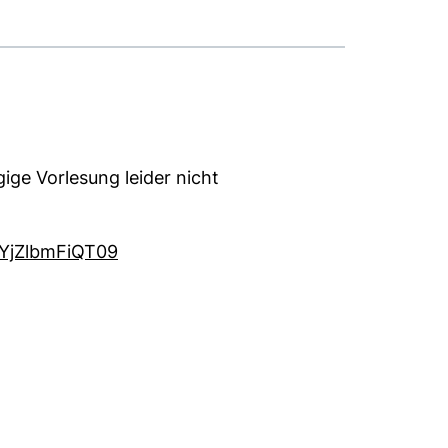
ge Vorlesung leider nicht
(externer Link, öffnet neues Fenster)
oYjZlbmFiQT09