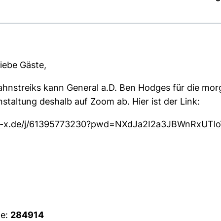
liebe Gäste,
nstreiks kann General a.D. Ben Hodges für die morgi
nstaltung deshalb auf Zoom ab. Hier ist der Link:
om-x.de/j/61395773230?pwd=NXdJa2I2a3JBWnRxUTl
de:
284914