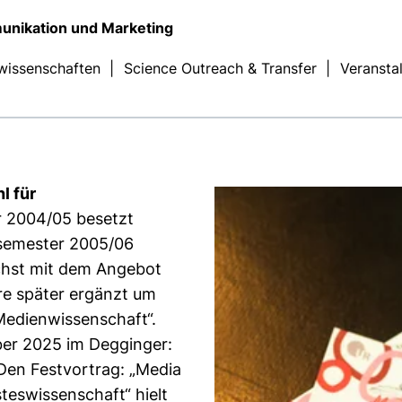
nikation und Marketing
rwissenschaften
|
Science Outreach & Transfer
|
Veransta
l für
 2004/05 besetzt
rsemester 2005/06
chst mit dem Angebot
re später ergänzt um
Medienwissenschaft“.
ber 2025 im Degginger:
 Den Festvortrag: „Media
teswissenschaft“ hielt