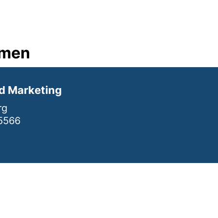
hmen
d Marketing
rg
 5566