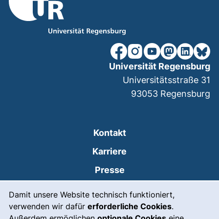
unsere Facebook-Seite (ex
unsere Instagram-Seit
unsere YouTube-Se
unsere Mastod
unsere Lin
unsere
Universität Regensburg
Universitätsstraße 31
93053
Regensburg
Kontakt
Karriere
Presse
Cookie-Hinweis
(externer Link, öffnet
Intranet
Damit unsere Website technisch funktioniert,
verwenden wir dafür
erforderliche Cookies
.
Leichte Sprache
Außerdem ermöglichen
optionale Cookies
eine