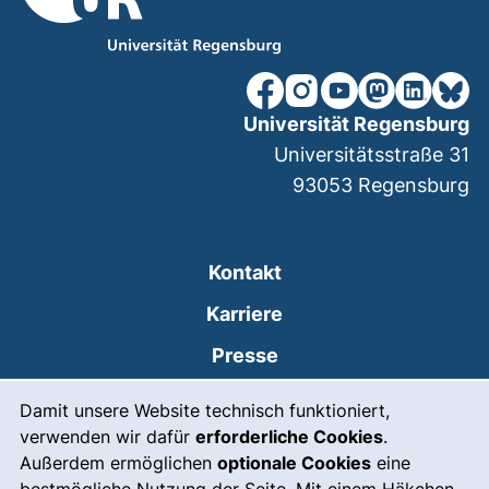
unsere Facebook-Seite (ex
unsere Instagram-Seit
unsere YouTube-Se
unsere Mastod
unsere Lin
unsere
Universität Regensburg
Universitätsstraße 31
93053
Regensburg
Kontakt
Karriere
Presse
Cookie-Hinweis
(externer Link, öffnet
Intranet
Damit unsere Website technisch funktioniert,
verwenden wir dafür
erforderliche Cookies
.
Leichte Sprache
Außerdem ermöglichen
optionale Cookies
eine
Gebärdensprache