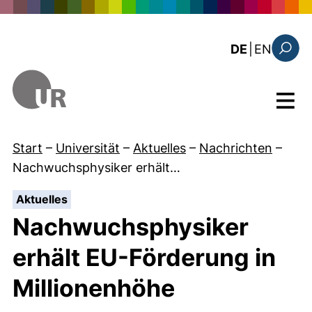
Direkt zum Inhalt
: the c
DE
|
EN
Suchfo
Menü
Start
–
Universität
–
Aktuelles
–
Nachrichten
–
Nachwuchsphysiker erhält…
:
Aktuelles
Nachwuchsphysiker
erhält EU-Förderung in
Millionenhöhe