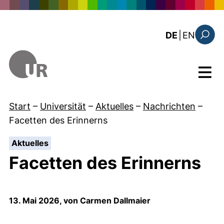
Direkt zum Inhalt
: the c
DE
|
EN
Suchfo
Menü
Start
–
Universität
–
Aktuelles
–
Nachrichten
–
Facetten des Erinnerns
:
Aktuelles
Facetten des Erinnerns
13. Mai 2026, von Carmen Dallmaier