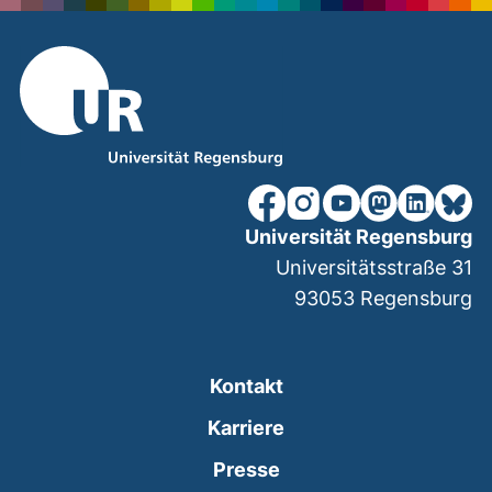
unsere Facebook-Seite (ex
unsere Instagram-Seit
unsere YouTube-Se
unsere Mastod
unsere Lin
unsere
Universität Regensburg
Universitätsstraße 31
93053
Regensburg
Kontakt
Karriere
Presse