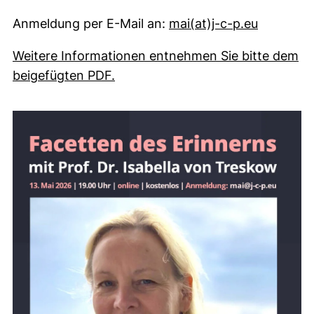
(externer
Anmeldung per E-Mail an:
mai​(at)​j-c-p.eu
Weitere Informationen entnehmen Sie bitte dem
(externer Link, öffnet neues Fens
beigefügten PDF.