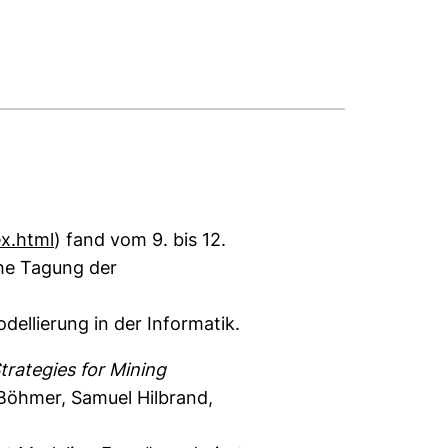
(externer Link, öffnet neues Fenster)
x.html
) fand vom 9. bis 12.
che Tagung der
llierung in der Informatik.
trategies for Mining
 Böhmer, Samuel Hilbrand,