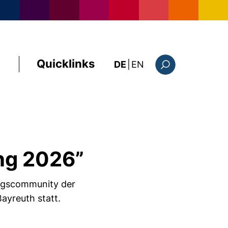
Quicklinks
: this page in Englis
DE
|
EN
Suchformular
ung 2026”
ungscommunity der
Bayreuth statt.