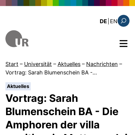
Direkt zum Inhalt
: the c
DE
|
EN
Suchfo
Menü
Start
–
Universität
–
Aktuelles
–
Nachrichten
–
Vortrag: Sarah Blumenschein BA -…
:
Aktuelles
Vortrag: Sarah
Blumenschein BA - Die
Amphoren der villa