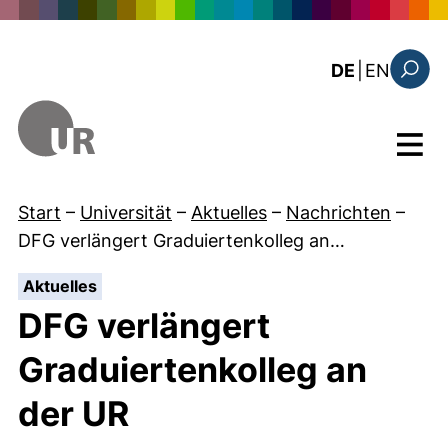
Direkt zum Inhalt
: this 
DE
|
EN
Suchfo
Menü
Start
–
Universität
–
Aktuelles
–
Nachrichten
–
DFG verlängert Graduiertenkolleg an…
:
Aktuelles
DFG verlängert
Graduiertenkolleg an
der UR