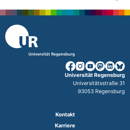
nach ob
unsere Facebook-Seite (ex
unsere Instagram-Seit
unsere YouTube-Se
unsere Mastod
unsere Lin
unsere
Universität Regensburg
Universitätsstraße 31
93053
Regensburg
Kontakt
Karriere