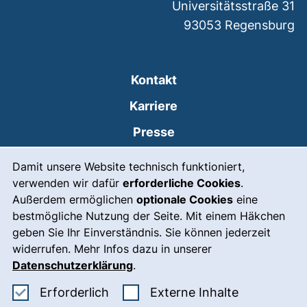
Universitätsstraße 31
93053
Regensburg
Kontakt
Karriere
Presse
Cookie-Hinweis
(externer Link, öffnet
Intranet
Damit unsere Website technisch funktioniert,
verwenden wir dafür
erforderliche Cookies
.
Leichte Sprache
Außerdem ermöglichen
optionale Cookies
eine
Gebärdensprache
bestmögliche Nutzung der Seite. Mit einem Häkchen
geben Sie Ihr Einverständnis. Sie können jederzeit
(externer Link, öffnet
Notfall
widerrufen. Mehr Infos dazu in unserer
Impressum
Datenschutzerklärung
.
Barrierefreiheit
Erforderliche Cookies akzeptieren
: Externe In
Erforderlich
Externe Inhalte