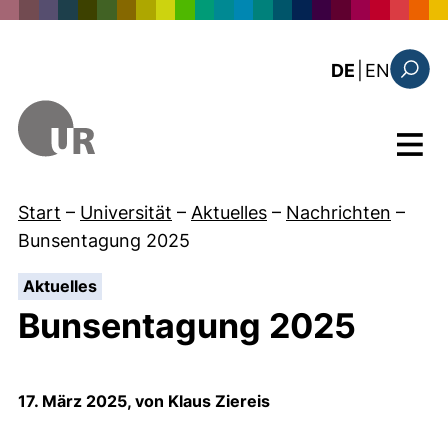
Direkt zum Inhalt
: this 
DE
|
EN
Suchfo
Menü
Start
–
Universität
–
Aktuelles
–
Nachrichten
–
Bunsentagung 2025
:
Aktuelles
Bunsentagung 2025
17. März 2025, von Klaus Ziereis