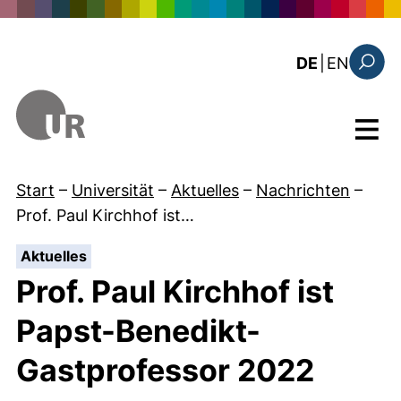
Direkt zum Inhalt
: the c
DE
|
EN
Suchfo
Menü
Start
–
Universität
–
Aktuelles
–
Nachrichten
–
Prof. Paul Kirchhof ist…
:
Aktuelles
Prof. Paul Kirchhof ist
Papst-Benedikt-
Gastprofessor 2022