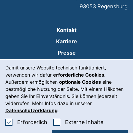
93053
Regensburg
Kontakt
Karriere
Presse
Cookie-Hinweis
(externer Link, öffnet
Intranet
Damit unsere Website technisch funktioniert,
verwenden wir dafür
erforderliche Cookies
.
Leichte Sprache
Außerdem ermöglichen
optionale Cookies
eine
Gebärdensprache
bestmögliche Nutzung der Seite. Mit einem Häkchen
geben Sie Ihr Einverständnis. Sie können jederzeit
(externer Link, öffnet
Notfall
widerrufen. Mehr Infos dazu in unserer
Impressum
Datenschutzerklärung
.
Barrierefreiheit
Erforderliche Cookies akzeptieren
: Externe In
Erforderlich
Externe Inhalte
Datenschutz