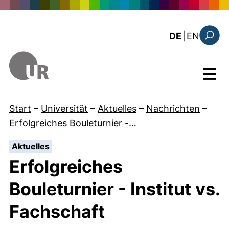
Direkt zum Inhalt
: this 
DE
|
EN
Suchfo
Menü
Start
–
Universität
–
Aktuelles
–
Nachrichten
–
Erfolgreiches Bouleturnier -…
:
Aktuelles
Erfolgreiches
Bouleturnier - Institut vs.
Fachschaft