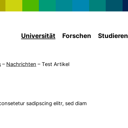
Direkt zum Inhalt
Universität
Forschen
Studieren
s
–
Nachrichten
–
Test Artikel
onsetetur sadipscing elitr, sed diam