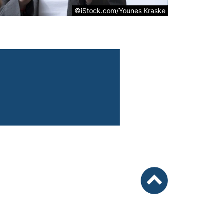
©iStock.com/Younes Kraske
nach oben