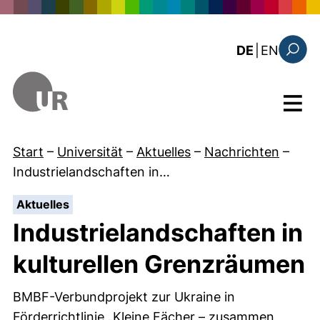
Direkt zum Inhalt
: the c
DE
|
EN
Suchfo
Menü
Start
–
Universität
–
Aktuelles
–
Nachrichten
–
Industrielandschaften in…
:
Aktuelles
Industrielandschaften in
kulturellen Grenzräumen
BMBF-Verbundprojekt zur Ukraine in
Förderrichtlinie „Kleine Fächer – zusammen