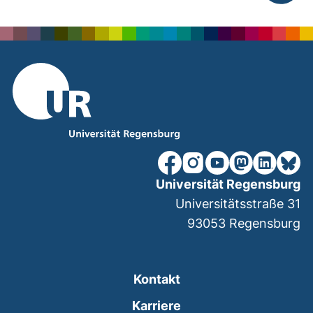
nach ob
unsere Facebook-Seite (ex
unsere Instagram-Seit
unsere YouTube-Se
unsere Mastod
unsere Lin
unsere
Universität Regensburg
Universitätsstraße 31
93053
Regensburg
Kontakt
Karriere