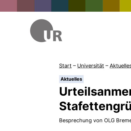
Start
–
Universität
–
Aktuelle
:
Aktuelles
Urteilsanme
Stafettengr
Besprechung von OLG Brem