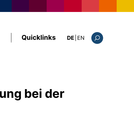
Quicklinks
: the current page i
DE
|
EN
Suchformular
ung bei der