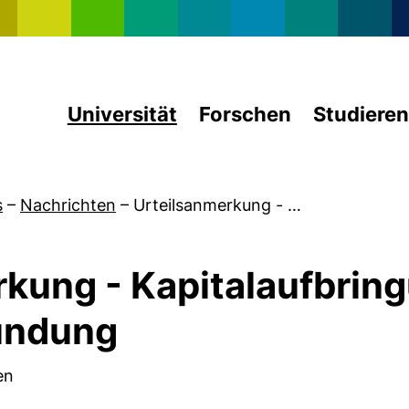
Direkt zum Inhalt
Universität
Forschen
Studieren
s
–
Nachrichten
–
Urteilsanmerkung -
…
rkung -
Kapitalaufbring
ündung
en