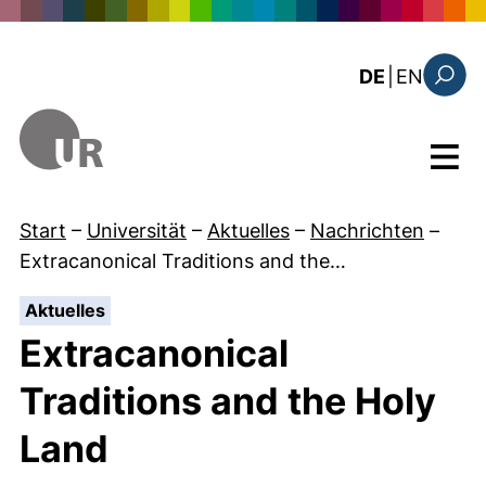
Direkt zum Inhalt
: this 
DE
|
EN
Suchfo
Menü
Start
–
Universität
–
Aktuelles
–
Nachrichten
–
Extracanonical Traditions and the…
:
Aktuelles
Extracanonical
Traditions and the Holy
Land