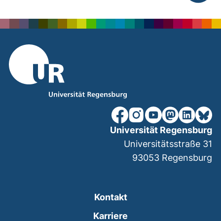
nach ob
unsere Facebook-Seite (ex
unsere Instagram-Seit
unsere YouTube-Se
unsere Mastod
unsere Lin
unsere
Universität Regensburg
Universitätsstraße 31
93053
Regensburg
Kontakt
Karriere