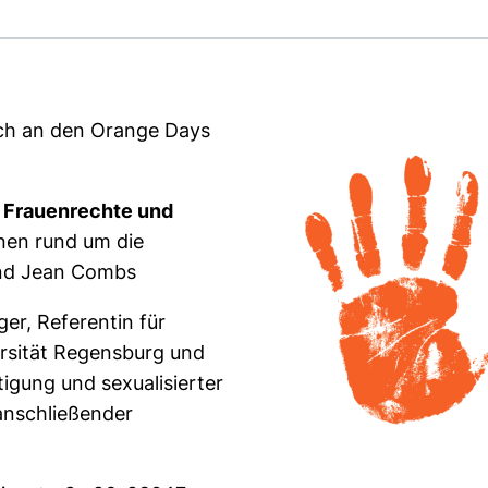
sich an den Orange Days
:
Frauenrechte und
nen rund um die
und Jean Combs
er, Referentin für
ersität Regensburg und
tigung und sexualisierter
anschließender