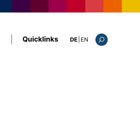
Quicklinks
: this page in Englis
DE
|
EN
Suchformular