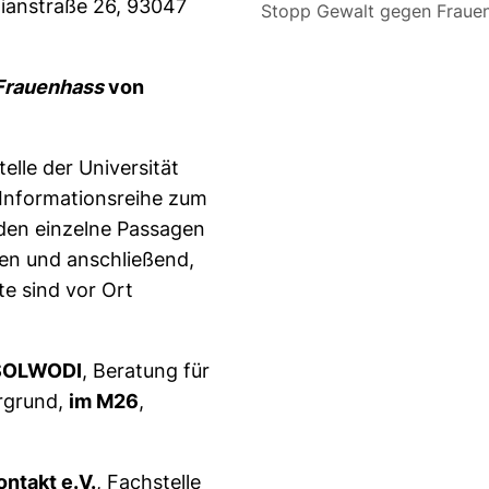
lianstraße 26, 93047
Stopp Gewalt gegen Fraue
Frauenhass
von
elle der Universität
 Informationsreihe zum
den einzelne Passagen
n und anschließend,
te sind vor Ort
t SOLWODI
, Beratung für
ergrund,
im M26
,
ontakt e.V.
, Fachstelle