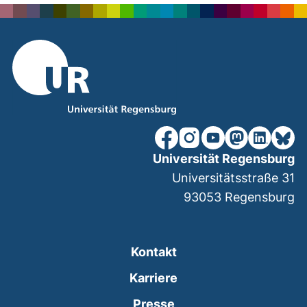
unsere Facebook-Seite (ex
unsere Instagram-Seit
unsere YouTube-Se
unsere Mastod
unsere Lin
unsere
Universität Regensburg
Universitätsstraße 31
93053
Regensburg
Kontakt
Karriere
Presse