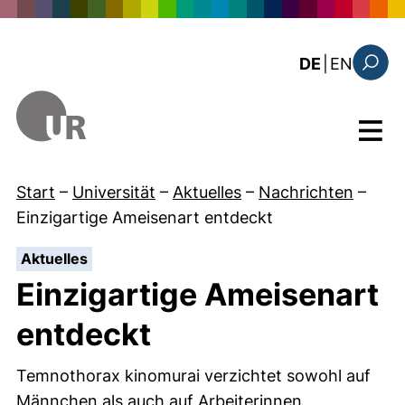
Direkt zum Inhalt
: the c
DE
|
EN
Suchfo
Menü
Start
–
Universität
–
Aktuelles
–
Nachrichten
–
Einzigartige Ameisenart entdeckt
:
Aktuelles
Einzigartige Ameisenart
entdeckt
Temnothorax kinomurai verzichtet sowohl auf
Männchen als auch auf Arbeiterinnen