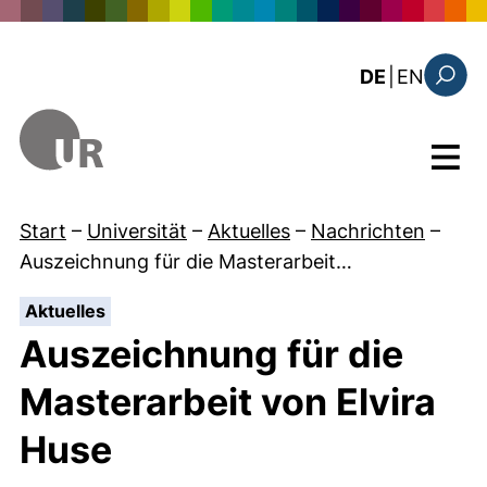
Direkt zum Inhalt
: the c
DE
|
EN
Suchfo
Menü
Start
–
Universität
–
Aktuelles
–
Nachrichten
–
Auszeichnung für die Masterarbeit…
:
Aktuelles
Auszeichnung für die
Masterarbeit von Elvira
Huse