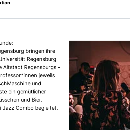
ktion
unde:
egensburg bringen ihre
Universität Regensburg
e Altstadt Regensburgs –
rofessor*innen jeweils
nschMaschine und
ste ein gemütlicher
üsschen und Bier.
i Jazz Combo begleitet.