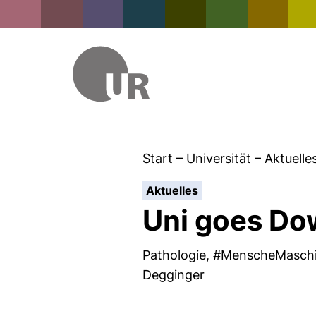
Start
–
Universität
–
Aktuelle
:
Aktuelles
Uni goes D
Pathologie, #MenscheMaschin
Degginger