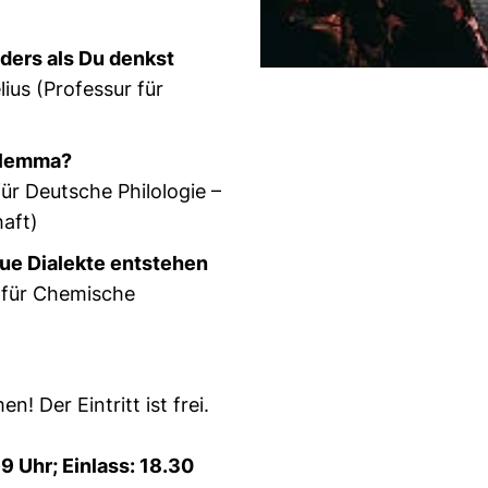
nders als Du denkst
ius (Professur für
ilemma?
für Deutsche Philologie –
aft)
eue Dialekte entstehen
r für Chemische
n! Der Eintritt ist frei.
9 Uhr; Einlass: 18.30