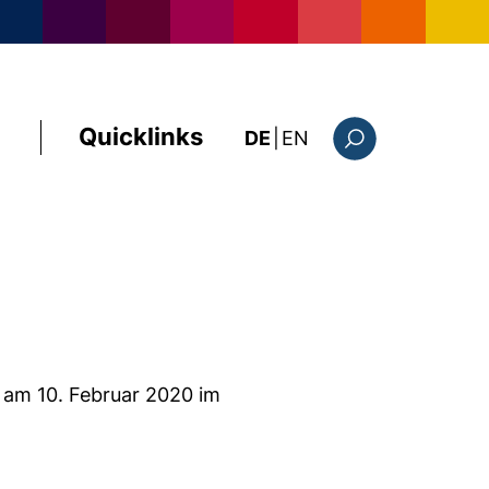
Quicklinks
: the current page i
DE
|
EN
Suchformular
 am 10. Februar 2020 im