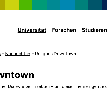
Direkt zum Inhalt
Universität
Forschen
Studieren
s
–
Nachrichten
–
Uni goes Downtown
owntown
e, Dialekte bei Insekten – um diese Themen geht es