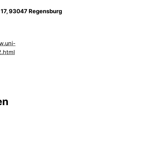
e 17, 93047 Regensburg
w.uni-
(externer Link, öffnet neues Fenster)
2.html
en